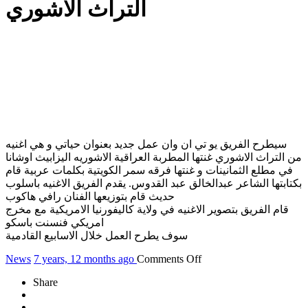
التراث الاشوري
سيطرح الفريق يو تي ان وان عمل جديد بعنوان حياتي و هي اغنيه
من التراث الاشوري غنتها المطربة العراقية الاشوريه اليزابيث اوشانا
في مطلع الثمانينات و غنتها فرقه سمر الكويتية بكلمات عربية قام
بكتابتها الشاعر عبدالخالق عبد القدوس. يقدم الفريق الاغنيه باسلوب
حديث قام بتوزيعها الفنان رافي هاكوب
قام الفريق بتصوير الاغنيه في ولاية كاليفورنيا الامريكية مع مخرج
امريكي فنسنت باسكو
سوف يطرح العمل خلال الاسابيع القادمية
on
News
7 years, 12 months ago
Comments Off
عمل
Share
جديد
بعنوان